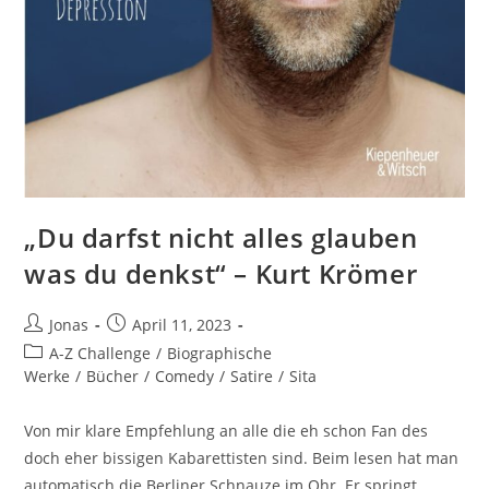
„Du darfst nicht alles glauben
was du denkst“ – Kurt Krömer
Jonas
April 11, 2023
A-Z Challenge
/
Biographische
Werke
/
Bücher
/
Comedy
/
Satire
/
Sita
Von mir klare Empfehlung an alle die eh schon Fan des
doch eher bissigen Kabarettisten sind. Beim lesen hat man
automatisch die Berliner Schnauze im Ohr. Er springt