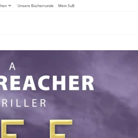
ihen
Unsere Bücherrunde
Mein SuB