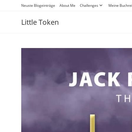
Neuste Blogeinträge
About Me
Challenges
Meine Buchre
Little Token