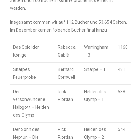
Seiten und 100 Büchern konnte problemlos erreicht
werden.
Insgesamt kommen wir auf 112 Bücher und 53.654 Seiten.
Im Dezember kamen folgende Bücher final hinzu:
Das Spiel der
Rebecca
Warringham
1168
Könige
Gablé
– 3
Sharpes
Bernard
Sharpe – 1
481
Feuerprobe
Cornwell
Der
Rick
Helden des
588
verschwundene
Riordan
Olymp – 1
Halbgott – Helden
des Olymp
Der Sohn des
Rick
Helden des
544
Neptun – Die
Riordan
Olymp – 2