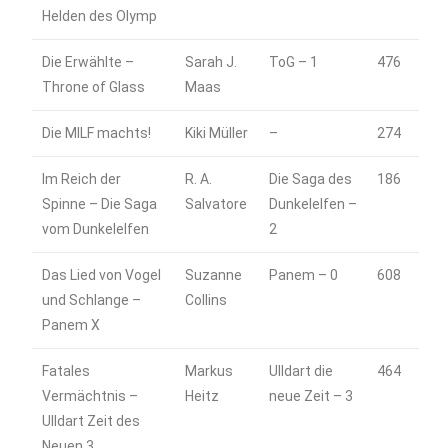
Helden des Olymp
Die Erwählte –
Sarah J.
ToG – 1
476
Throne of Glass
Maas
Die MILF machts!
Kiki Müller
–
274
Im Reich der
R. A.
Die Saga des
186
Spinne – Die Saga
Salvatore
Dunkelelfen –
vom Dunkelelfen
2
Das Lied von Vogel
Suzanne
Panem – 0
608
und Schlange –
Collins
Panem X
Fatales
Markus
Ulldart die
464
Vermächtnis –
Heitz
neue Zeit – 3
Ulldart Zeit des
Neuen 3