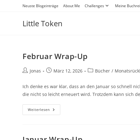
Neuste Blogeinträge
About Me
Challenges
Meine Buchre
Little Token
Februar Wrap-Up
Jonas
März 12, 2026
Bücher
/
Monatsrückb
Ich denke es war klar, dass an den Januar so schnell n
die nicht so leicht erneuert wird. Trotzdem kann sich d
Weiterlesen
Januar Wrap-Up