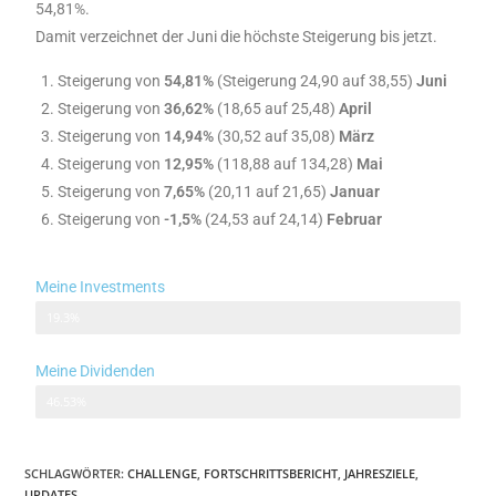
54,81%.
Damit verzeichnet der Juni die höchste Steigerung bis jetzt.
Steigerung von
54,81%
(Steigerung 24,90 auf 38,55)
Juni
Steigerung von
36,62%
(18,65 auf 25,48)
April
Steigerung von
14,94%
(30,52 auf 35,08)
März
Steigerung von
12,95%
(118,88 auf 134,28)
Mai
Steigerung von
7,65%
(20,11 auf 21,65)
Januar
Steigerung von
-1,5%
(24,53 auf 24,14)
Februar
Meine Investments
964,63€ von 5.000,00€
19.3%
Meine Dividenden
279,18€ von 600,00€
46.53%
SCHLAGWÖRTER
:
CHALLENGE
,
FORTSCHRITTSBERICHT
,
JAHRESZIELE
,
UPDATES