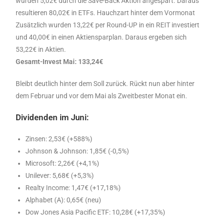
wurden 5,02€ durch die Save-Back Aktion angespart. Daraus
resultieren 80,02€ in ETFs. Hauchzart hinter dem Vormonat
Zusätzlich wurden 13,22€ per Round-UP in ein REIT investiert
und 40,00€ in einen Aktiensparplan. Daraus ergeben sich
53,22€ in Aktien.
Gesamt-Invest Mai: 133,24€
Bleibt deutlich hinter dem Soll zurück. Rückt nun aber hinter
dem Februar und vor dem Mai als Zweitbester Monat ein.
Dividenden im Juni:
Zinsen: 2,53€ (+588%)
Johnson & Johnson: 1,85€ (-0,5%)
Microsoft: 2,26€ (+4,1%)
Unilever: 5,68€ (+5,3%)
Realty Income: 1,47€ (+17,18%)
Alphabet (A): 0,65€ (neu)
Dow Jones Asia Pacific ETF: 10,28€ (+17,35%)