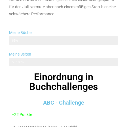
für den Juli, vermute aber nach einem mäßigen Start hier eine
schwächere Performance.
Meine Bücher
65 von 100
65%
Meine Seiten
27.553 von 50.000
55.106%
Einordnung in
Buchchallenges
ABC - Challenge
+22 Punkte