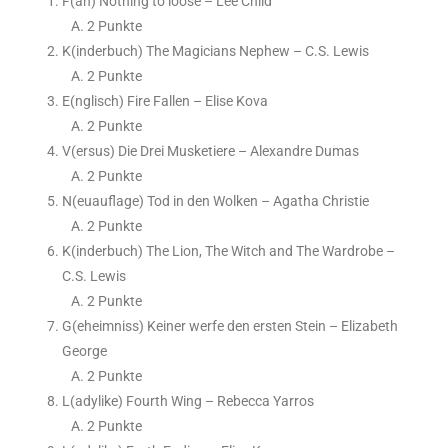
F(an) Nothing to loose – Lee Child
2 Punkte
K(inderbuch) The Magicians Nephew – C.S. Lewis
2 Punkte
E(nglisch) Fire Fallen – Elise Kova
2 Punkte
V(ersus) Die Drei Musketiere – Alexandre Dumas
2 Punkte
N(euauflage) Tod in den Wolken – Agatha Christie
2 Punkte
K(inderbuch) The Lion, The Witch and The Wardrobe –
C.S. Lewis
2 Punkte
G(eheimniss) Keiner werfe den ersten Stein – Elizabeth
George
2 Punkte
L(adylike) Fourth Wing – Rebecca Yarros
2 Punkte