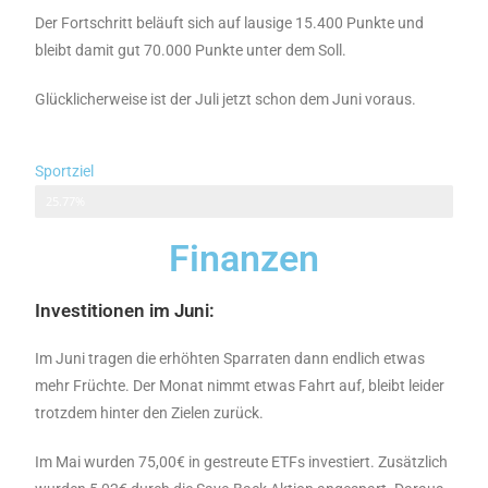
Der Fortschritt beläuft sich auf lausige 15.400 Punkte und
bleibt damit gut 70.000 Punkte unter dem Soll.
Glücklicherweise ist der Juli jetzt schon dem Juni voraus.
Sportziel
257.678 von 1.000.000
25.77%
Finanzen
Investitionen im Juni:
Im Juni tragen die erhöhten Sparraten dann endlich etwas
mehr Früchte. Der Monat nimmt etwas Fahrt auf, bleibt leider
trotzdem hinter den Zielen zurück.
Im Mai wurden 75,00€ in gestreute ETFs investiert. Zusätzlich