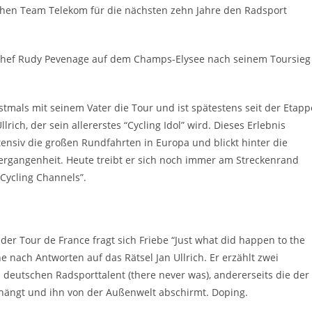
hen Team Telekom für die nächsten zehn Jahre den Radsport
chef Rudy Pevenage auf dem Champs-Elysee nach seinem Toursieg
rstmals mit seinem Vater die Tour und ist spätestens seit der Etapp
ich, der sein allererstes “Cycling Idol” wird. Dieses Erlebnis
tensiv die großen Rundfahrten in Europa und blickt hinter die
Vergangenheit. Heute treibt er sich noch immer am Streckenrand
 Cycling Channels”.
 der Tour de France fragt sich Friebe “Just what did happen to the
he nach Antworten auf das Rätsel Jan Ullrich. Er erzählt zwei
n deutschen Radsporttalent (there never was), andererseits die der
nhängt und ihn von der Außenwelt abschirmt. Doping.