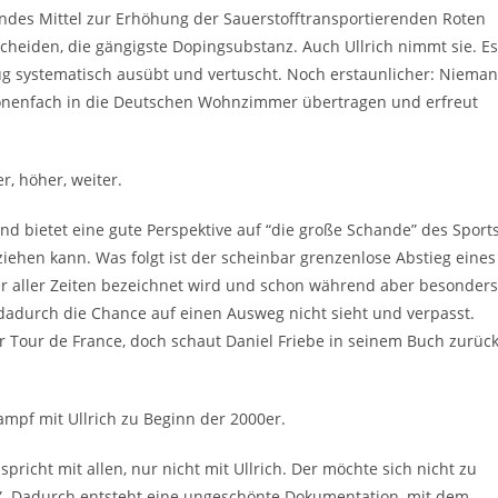
erndes Mittel zur Erhöhung der Sauerstofftransportierenden Roten
cheiden, die gängigste Dopingsubstanz. Auch Ullrich nimmt sie. Es
rug systematisch ausübt und vertuscht. Noch erstaunlicher: Niema
llionenfach in die Deutschen Wohnzimmer übertragen und erfreut
r, höher, weiter.
nd bietet eine gute Perspektive auf “die große Schande” des Sports
ziehen kann. Was folgt ist der scheinbar grenzenlose Abstieg eines
tler aller Zeiten bezeichnet wird und schon während aber besonders
d dadurch die Chance auf einen Ausweg nicht sieht und verpasst.
er Tour de France, doch schaut Daniel Friebe in seinem Buch zurüc
ampf mit Ullrich zu Beginn der 2000er.
spricht mit allen, nur nicht mit Ullrich. Der möchte sich nicht zu
”. Dadurch entsteht eine ungeschönte Dokumentation, mit dem