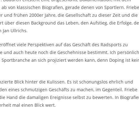
ab von klassischen Biografien, gerade denen von Sportlern. Frieb
er und frühen 2000er Jahre, die Gesellschaft zu dieser Zeit und die
rt über diesen Background das Leben, den Aufstieg, die Erfolge, d
 Jan Ullrichs.
eröffnet viele Perspektiven auf das Geschäft des Radsports zu
hte und auch heute noch die Geschehnisse bestimmt. Ich persönlic
e Sportbranche an sich projiziert werden kann, denn Doping ist kei
zierte Blick hinter die Kulissen. Es ist schonungslos ehrlich und
elden eines schmutzigen Geschäfts zu machen, im Gegenteil. Friebe
die Hand die damaligen Ereignisse selbst zu bewerten. In Biografi
herheit mal einen Blick wert.