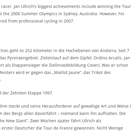
 racer. Jan Ullrich’s biggest achievements include winning the Tour
at the 2000 Summer Olympics in Sydney, Australia. However, his
red from professional cycling in 2007.
chon geht es 252 Kilometer in die Hochebenen von Andorra. Seit 7
as Pyrenäengebiet. Zieleinlauf auf dem Gipfel, Ordino Arcalís. Jan
ert als Etappensieger die Ziellinie(Abbildung Cover). Was er schon
isters wird er gegen das „Maillot Jaune“, das Trikot des
.
d der Zehnten Etappe 1997.
ihm steckt und seine Herausforderer auf gewaltige Art und Weise 
en des Bergs allen davonfährt – niemand kann ihn aufhalten. Die
The New Giant”. Zwei Wochen später fährt Ullrich als
s erster Deutscher die Tour de France gewonnen. Nicht Wenige