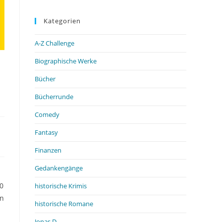
Kategorien
A-Z Challenge
Biographische Werke
Bücher
Bücherrunde
Comedy
Fantasy
Finanzen
Gedankengänge
50
historische Krimis
an
historische Romane
Jonas D