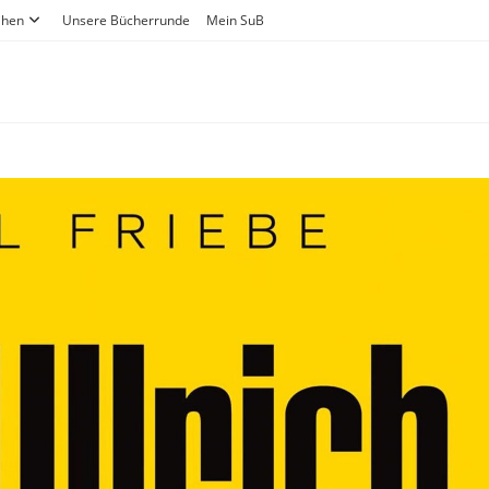
ihen
Unsere Bücherrunde
Mein SuB