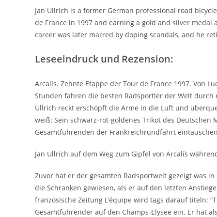
Jan Ullrich is a former German professional road bicycle
de France in 1997 and earning a gold and silver medal 
career was later marred by doping scandals, and he reti
Leseeindruck und Rezension:
Arcalís. Zehnte Etappe der Tour de France 1997. Von Lu
Stunden fahren die besten Radsportler der Welt durch d
Ullrich reckt erschöpft die Arme in die Luft und überqu
weiß: Sein schwarz-rot-goldenes Trikot des Deutschen Me
Gesamtführenden der Frankreichrundfahrt eintauschen
Jan Ullrich auf dem Weg zum Gipfel von Arcalís währen
Zuvor hat er der gesamten Radsportwelt gezeigt was in 
die Schranken gewiesen, als er auf den letzten Anstieg
französische Zeitung L’équipe wird tags darauf titeln: “
Gesamtführender auf den Champs-Elysee ein. Er hat al