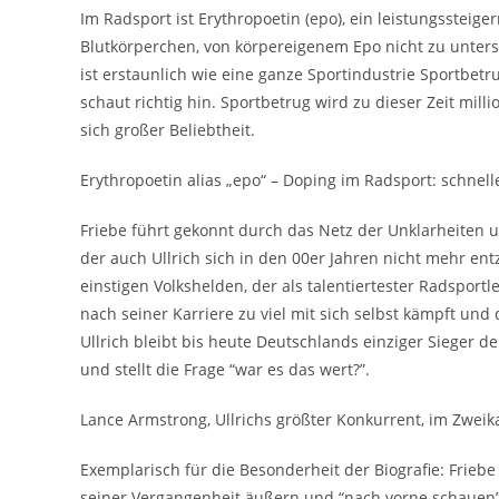
Im Radsport ist Erythropoetin (epo), ein leistungssteig
Blutkörperchen, von körpereigenem Epo nicht zu unters
ist erstaunlich wie eine ganze Sportindustrie Sportbet
schaut richtig hin. Sportbetrug wird zu dieser Zeit mi
sich großer Beliebtheit.
Erythropoetin alias „epo“ – Doping im Radsport: schnelle
Friebe führt gekonnt durch das Netz der Unklarheiten u
der auch Ullrich sich in den 00er Jahren nicht mehr ent
einstigen Volkshelden, der als talentiertester Radspor
nach seiner Karriere zu viel mit sich selbst kämpft un
Ullrich bleibt bis heute Deutschlands einziger Sieger d
und stellt die Frage “war es das wert?”.
Lance Armstrong, Ullrichs größter Konkurrent, im Zweik
Exemplarisch für die Besonderheit der Biografie: Friebe 
seiner Vergangenheit äußern und “nach vorne schauen