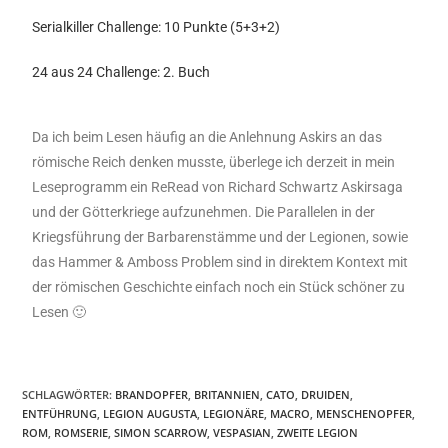
Serialkiller Challenge: 10 Punkte (5+3+2)
24 aus 24 Challenge: 2. Buch
Da ich beim Lesen häufig an die Anlehnung Askirs an das
römische Reich denken musste, überlege ich derzeit in mein
Leseprogramm ein ReRead von Richard Schwartz Askirsaga
und der Götterkriege aufzunehmen. Die Parallelen in der
Kriegsführung der Barbarenstämme und der Legionen, sowie
das Hammer & Amboss Problem sind in direktem Kontext mit
der römischen Geschichte einfach noch ein Stück schöner zu
Lesen 🙂
SCHLAGWÖRTER
:
BRANDOPFER
,
BRITANNIEN
,
CATO
,
DRUIDEN
,
ENTFÜHRUNG
,
LEGION AUGUSTA
,
LEGIONÄRE
,
MACRO
,
MENSCHENOPFER
,
ROM
,
ROMSERIE
,
SIMON SCARROW
,
VESPASIAN
,
ZWEITE LEGION