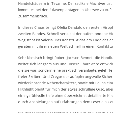
Handelshäusern in Tevanne. Der radikale Machtverlust 
kommt es bei den Sklavenplantagen in Übersee zu Aufs
Zusammenbruch.
In dieses Chaos bringt Ofelia Dandalo den ersten Hir
zweiten Bandes. Schnell versucht der auferstandene H
Weg steht ist Valeria. Das Konstrukt das am Ende des er
geraten mit ihrer neuen Welt schnell in einen Konflikt
Sehr klassisch bringt Robert Jackson Bennett die Handlu
weitet sich langsam aus und unsere Charaktere entwicke
die sie war, sondern eine praktisch veranlagte, gelehrt
freier Skriber. Und Gregor der aufopferungsvolle Siche
wiederkehrende Nebencharaktere, sowie mit Polina ein
Highlight bleibt für mich der etwas schrullige Orso, ab
eine gefühlvolle tiefe ohne überzeichnet detaillierte K
durch Anspielungen auf Erfahrungen dem Leser ein Gefü