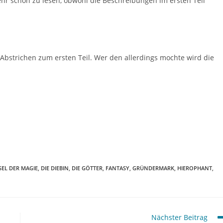
ehr schön zu lesen, obwohl die Beschreibungen im ersten Teil
 Abstrichen zum ersten Teil. Wer den allerdings mochte wird die
SEL DER MAGIE
,
DIE DIEBIN
,
DIE GÖTTER
,
FANTASY
,
GRÜNDERMARK
,
HIEROPHANT
,
Nächster Beitrag