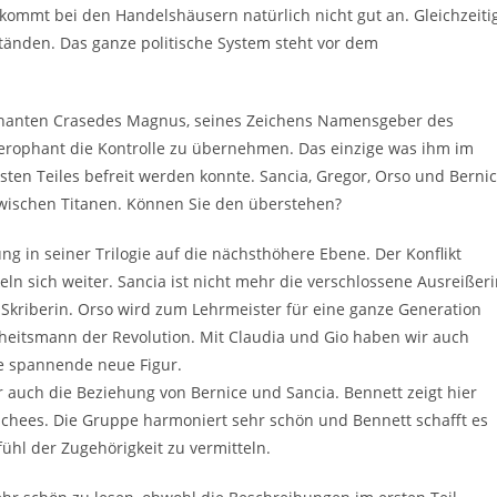
kommt bei den Handelshäusern natürlich nicht gut an. Gleichzeiti
tänden. Das ganze politische System steht vor dem
ophanten Crasedes Magnus, seines Zeichens Namensgeber des
ierophant die Kontrolle zu übernehmen. Das einzige was ihm im
sten Teiles befreit werden konnte. Sancia, Gregor, Orso und Berni
 zwischen Titanen. Können Sie den überstehen?
ng in seiner Trilogie auf die nächsthöhere Ebene. Der Konflikt
ln sich weiter. Sancia ist nicht mehr die verschlossene Ausreißer
e Skriberin. Orso wird zum Lehrmeister für eine ganze Generation
rheitsmann der Revolution. Mit Claudia und Gio haben wir auch
e spannende neue Figur.
er auch die Beziehung von Bernice und Sancia. Bennett zeigt hier
lischees. Die Gruppe harmoniert sehr schön und Bennett schafft es
hl der Zugehörigkeit zu vermitteln.