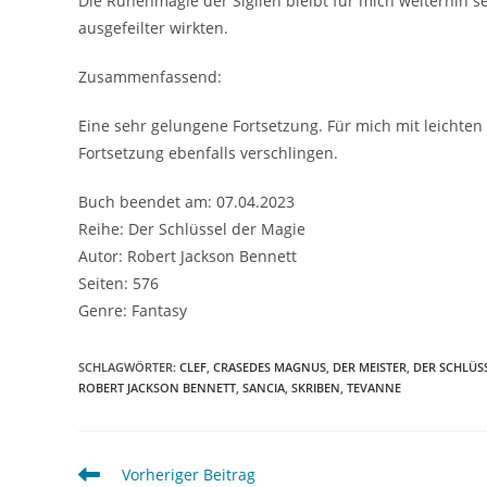
Die Runenmagie der Sigilen bleibt für mich weiterhin s
ausgefeilter wirkten.
Zusammenfassend:
Eine sehr gelungene Fortsetzung. Für mich mit leichten
Fortsetzung ebenfalls verschlingen.
Buch beendet am: 07.04.2023
Reihe: Der Schlüssel der Magie
Autor: Robert Jackson Bennett
Seiten: 576
Genre: Fantasy
SCHLAGWÖRTER
:
CLEF
,
CRASEDES MAGNUS
,
DER MEISTER
,
DER SCHLÜS
ROBERT JACKSON BENNETT
,
SANCIA
,
SKRIBEN
,
TEVANNE
Vorheriger Beitrag