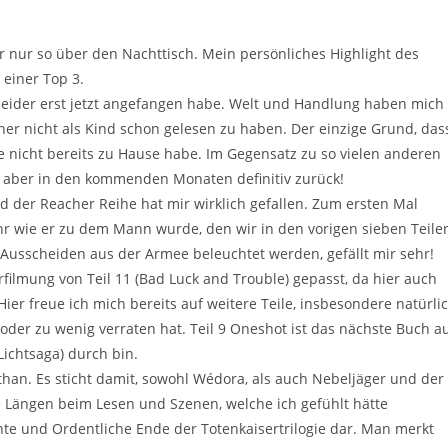
r nur so über den Nachttisch. Mein persönliches Highlight des
 einer Top 3.
h leider erst jetzt angefangen habe. Welt und Handlung haben mich
cher nicht als Kind schon gelesen zu haben. Der einzige Grund, das
sie nicht bereits zu Hause habe. Im Gegensatz zu so vielen anderen
re aber in den kommenden Monaten definitiv zurück!
 der Reacher Reihe hat mir wirklich gefallen. Zum ersten Mal
r wie er zu dem Mann wurde, den wir in den vorigen sieben Teile
 Ausscheiden aus der Armee beleuchtet werden, gefällt mir sehr!
ilmung von Teil 11 (Bad Luck and Trouble) gepasst, da hier auch
er freue ich mich bereits auf weitere Teile, insbesondere natürli
 oder zu wenig verraten hat. Teil 9 Oneshot ist das nächste Buch a
Lichtsaga) durch bin.
than. Es sticht damit, sowohl Wédora, als auch Nebeljäger und der
e Längen beim Lesen und Szenen, welche ich gefühlt hätte
nte und Ordentliche Ende der Totenkaisertrilogie dar. Man merkt