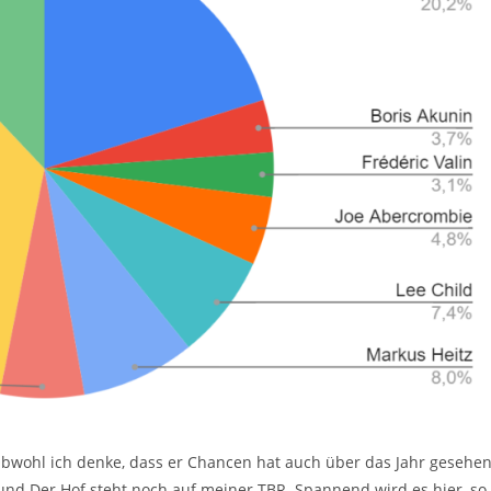
Obwohl ich denke, dass er Chancen hat auch über das Jahr gesehe
d Der Hof steht noch auf meiner TBR. Spannend wird es hier, so