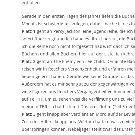
entfallen.
Gerade in den ersten Tagen des Jahres liefen die Büche
Monats ist schwierig festzulegen, daher mache ich es in
Platz 1
geht an Percy Jackson, eine Jugendreihe, die ic
sofort überzeugt und ich habe es direkt bereut, die Bü
ich die Reihe noch nicht fortgesetzt habe, ist dass ich 
Büchern und allen Büchern hier auf der Liste. Ich keh
Platz 2
geht an The Enemy von Lee Child. Der achte Band
reisen wir in Reachers Vergangenheit und erfahren meh
lieben gelernt haben. Gerade wie seine Gründe für das
Außerdem hat es mir sehr gut zu der gegenwärtigen Verf
viele Figuren aus Reachers Vergangenheit vorkommen. Hi
auf Teil 11, um zu sehen was die Verfilmung uns zu viel
meinem TBR, so bald ich mit Düsterer Ruhm (Teil 5 der 
Platz 3
geht knapp aber verdient an Mord auf der Levia
Zorn des Adlers knapp aus. Wédora hatte etwas zu viel
überspringen können. Nebeljäger stellt zwar das Erseh