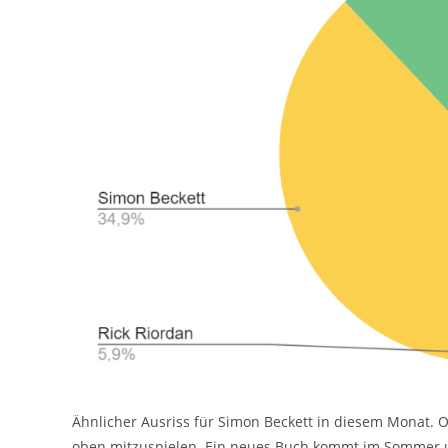
Ähnlicher Ausriss für Simon Beckett in diesem Monat. 
oben mitzuspielen. Ein neues Buch kommt im Sommer un