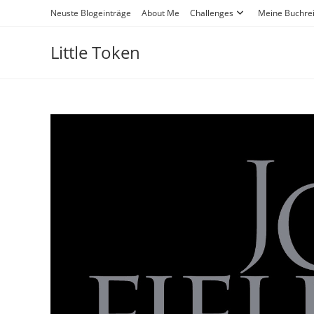
Neuste Blogeinträge
About Me
Challenges
Meine Buchre
Little Token