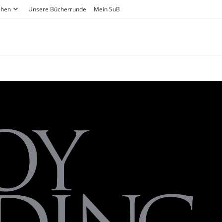
ihen
Unsere Bücherrunde
Mein SuB