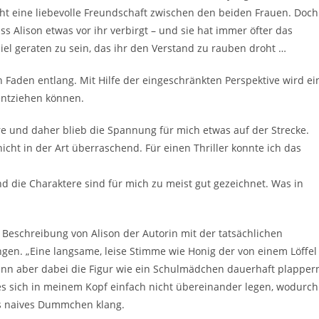
teht eine liebevolle Freundschaft zwischen den beiden Frauen. Doch
ass Alison etwas vor ihr verbirgt – und sie hat immer öfter das
l geraten zu sein, das ihr den Verstand zu rauben droht …
n Faden entlang. Mit Hilfe der eingeschränkten Perspektive wird ei
 entziehen können.
re und daher blieb die Spannung für mich etwas auf der Strecke.
ht in der Art überraschend. Für einen Thriller konnte ich das
d die Charaktere sind für mich zu meist gut gezeichnet. Was in
e Beschreibung von Alison der Autorin mit der tatsächlichen
en. „Eine langsame, leise Stimme wie Honig der von einem Löffel
 dann aber dabei die Figur wie ein Schulmädchen dauerhaft plapper
lies sich in meinem Kopf einfach nicht übereinander legen, wodurch
s naives Dummchen klang.