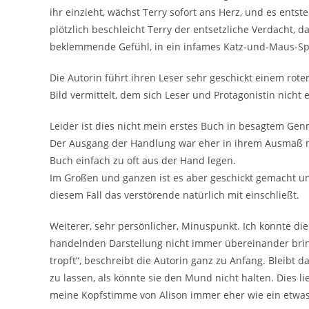
ihr einzieht, wächst Terry sofort ans Herz, und es ents
plötzlich beschleicht Terry der entsetzliche Verdacht, d
beklemmende Gefühl, in ein infames Katz-und-Maus-Spie
Die Autorin führt ihren Leser sehr geschickt einem rote
Bild vermittelt, dem sich Leser und Protagonistin nicht
Leider ist dies nicht mein erstes Buch in besagtem Gen
Der Ausgang der Handlung war eher in ihrem Ausmaß nic
Buch einfach zu oft aus der Hand legen.
Im Großen und ganzen ist es aber geschickt gemacht un
diesem Fall das verstörende natürlich mit einschließt.
Weiterer, sehr persönlicher, Minuspunkt. Ich konnte di
handelnden Darstellung nicht immer übereinander bring
tropft“, beschreibt die Autorin ganz zu Anfang. Bleibt
zu lassen, als könnte sie den Mund nicht halten. Dies 
meine Kopfstimme von Alison immer eher wie ein etwa